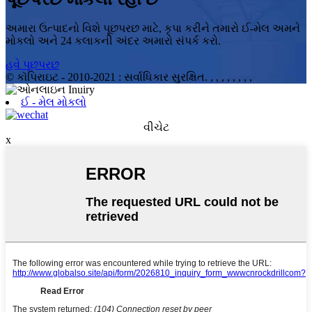
અમારા ઉત્પાદનો વિશે પૂછપરછ માટે, કૃપા કરીને તમારો ઈ-મેલ અમને
મોકલો અને 24 કલાકની અંદર અમારો સંપર્ક કરો.
હવે પૂછપરછ
© કૉપિરાઇટ - 2010-2021 : સર્વાધિકાર સુરક્ષિત.
, , , , , , , ,
ઈ - મેલ મોકલો
વીચેટ
x