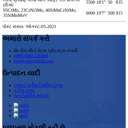
5500
18'1''
50
835
છીએ:
95CrMo, 23CrNi3Mo, 40SiMnCrNiMo,
6000
19'7''
500
915
35SiMnMoV
પોસ્ટ સમય: ઓગસ્ટ-05-2021
અમારો સંપર્ક કરો
શેન્ડોંગ લીને મેટલ પ્રોડક્ટ્સ કંપની
008618865226000
info@cnrockdrill.com
ઉત્પાદન યાદી
બ્લાસ્ટ ફર્નેસ ડ્રિલિંગ ટૂલ્સ
કટીંગ ટૂલ્સ
રોક ડ્રિલિંગ સાધનો
પૂછપરછ મોકલી રહી છે