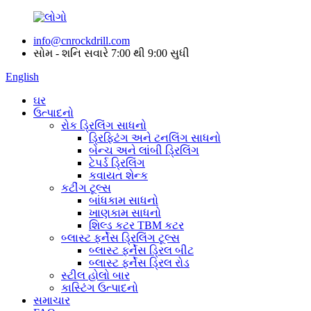
info@cnrockdrill.com
સોમ - શનિ સવારે 7:00 થી 9:00 સુધી
English
ઘર
ઉત્પાદનો
રોક ડ્રિલિંગ સાધનો
ડ્રિફ્ટિંગ અને ટનલિંગ સાધનો
બેન્ચ અને લાંબી ડ્રિલિંગ
ટેપર્ડ ડ્રિલિંગ
કવાયત શેન્ક
કટીંગ ટૂલ્સ
બાંધકામ સાધનો
ખાણકામ સાધનો
શિલ્ડ કટર TBM કટર
બ્લાસ્ટ ફર્નેસ ડ્રિલિંગ ટૂલ્સ
બ્લાસ્ટ ફર્નેસ ડ્રિલ બીટ
બ્લાસ્ટ ફર્નેસ ડ્રિલ રોડ
સ્ટીલ હોલો બાર
કાસ્ટિંગ ઉત્પાદનો
સમાચાર