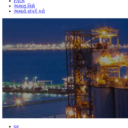
FAQs
અમારા વિશે
અમારો સંપર્ક કરો
ઘર