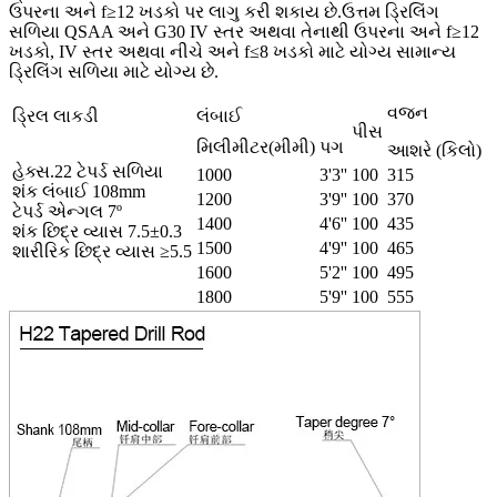
ઉપરના અને f≥12 ખડકો પર લાગુ કરી શકાય છે.ઉત્તમ ડ્રિલિંગ
સળિયા QSAA અને G30 IV સ્તર અથવા તેનાથી ઉપરના અને f≥12
ખડકો, IV સ્તર અથવા નીચે અને f≤8 ખડકો માટે યોગ્ય સામાન્ય
ડ્રિલિંગ સળિયા માટે યોગ્ય છે.
વજન
ડ્રિલ લાકડી
લંબાઈ
પીસ
મિલીમીટર(મીમી)
પગ
આશરે (કિલો)
હેક્સ.22 ટેપર્ડ સળિયા
1000
3'3''
100
315
શંક લંબાઈ 108mm
1200
3'9''
100
370
ટેપર્ડ એન્ગલ 7º
1400
4'6''
100
435
શંક છિદ્ર વ્યાસ 7.5±0.3
1500
4'9''
100
465
શારીરિક છિદ્ર વ્યાસ ≥5.5
1600
5'2''
100
495
1800
5'9''
100
555