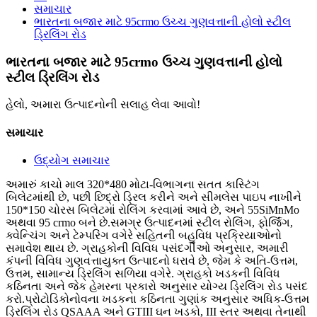
સમાચાર
ભારતના બજાર માટે 95crmo ઉચ્ચ ગુણવત્તાની હોલો સ્ટીલ
ડ્રિલિંગ રોડ
ભારતના બજાર માટે 95crmo ઉચ્ચ ગુણવત્તાની હોલો
સ્ટીલ ડ્રિલિંગ રોડ
હેલો, અમારા ઉત્પાદનોની સલાહ લેવા આવો!
સમાચાર
ઉદ્યોગ સમાચાર
અમારું કાચો માલ 320*480 મોટા-વિભાગના સતત કાસ્ટિંગ
બિલેટમાંથી છે, પછી છિદ્રો ડ્રિલ કરીને અને સીમલેસ પાઇપ નાખીને
150*150 ચોરસ બિલેટમાં રોલિંગ કરવામાં આવે છે, અને 55SiMnMo
અથવા 95 crmo બને છે.સમગ્ર ઉત્પાદનમાં સ્ટીલ રોલિંગ, ફોર્જિંગ,
ક્વેન્ચિંગ અને ટેમ્પરિંગ વગેરે સહિતની બહુવિધ પ્રક્રિયાઓનો
સમાવેશ થાય છે. ગ્રાહકોની વિવિધ પસંદગીઓ અનુસાર, અમારી
કંપની વિવિધ ગુણવત્તાયુક્ત ઉત્પાદનો ધરાવે છે, જેમ કે અતિ-ઉત્તમ,
ઉત્તમ, સામાન્ય ડ્રિલિંગ સળિયા વગેરે. ગ્રાહકો ખડકની વિવિધ
કઠિનતા અને જેક હેમરના પ્રકારો અનુસાર યોગ્ય ડ્રિલિંગ રોડ પસંદ
કરો.પ્રોટોડિકોનોવના ખડકના કઠિનતા ગુણાંક અનુસાર અધિક-ઉત્તમ
ડ્રિલિંગ રોડ QSAAA અને GTIII ઘન ​​ખડકો, III સ્તર અથવા તેનાથી